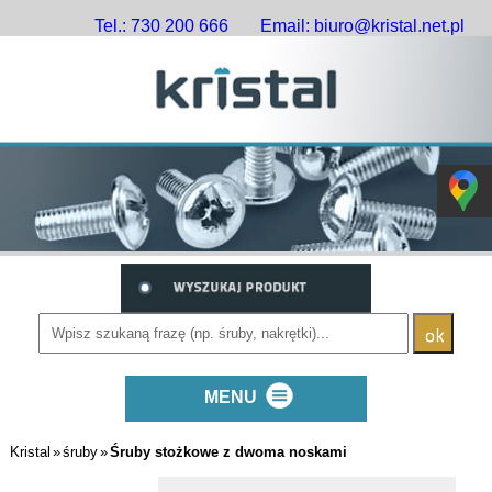
Tel.: 730 200 666
Email: biuro@kristal.net.pl
MENU
Produkty polecane
Kristal
»
śruby
»
Śruby stożkowe z dwoma noskami
Profil działalności