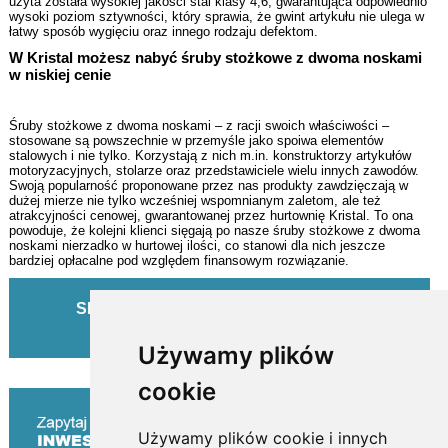
kotwy rozporowe i chemiczne
użyta została wysokiej jakości stal klasy 4,6, gwarantująca odpowiednio
wysoki poziom sztywności, który sprawia, że gwint artykułu nie ulega w
łatwy sposób wygięciu oraz innego rodzaju defektom.
połączenia kołnierzowe
W Kristal możesz nabyć śruby stożkowe z dwoma noskami
w niskiej cenie
tuleje gwintowane
Śruby stożkowe z dwoma noskami – z racji swoich właściwości –
asortyment uzupełniający
stosowane są powszechnie w przemyśle jako spoiwa elementów
stalowych i nie tylko. Korzystają z nich m.in. konstruktorzy artykułów
motoryzacyjnych, stolarze oraz przedstawiciele wielu innych zawodów.
Swoją popularność proponowane przez nas produkty zawdzięczają w
dużej mierze nie tylko wcześniej wspomnianym zaletom, ale też
atrakcyjności cenowej, gwarantowanej przez hurtownię Kristal. To ona
powoduje, że kolejni klienci sięgają po nasze śruby stożkowe z dwoma
noskami nierzadko w hurtowej ilości, co stanowi dla nich jeszcze
bardziej opłacalne pod względem finansowym rozwiązanie.
Skontaktuj się z nami:
730 200 666
lub
biuro@kristal.net.pl
Używamy plików
cookie
Używamy plików cookie i innych