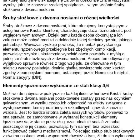
na której asortyment składają się zarówno doskonale znane wszystkim
wyroby, jak i te znacznie rzadziej spotykane – w tym właśnie śruby
osprzęt linowy
stożkowe z dwoma noskami.
Śruby stożkowe z dwoma noskami o różnej wielkości
wkręty dociskowe
Śruby stożkowe z dwoma noskami, które oferujemy korzystającym z
usług hurtowni Kristal klientom, charakteryzuje duża różnorodność pod
względem wymiarowym. Dzięki temu każda osoba dokonująca ich
wpusty, kołki
zakupu może nabyć produkt o dokładnie takiej średnicy gwintu, jakiego
potrzebuje. Wówczas zyskuje pewność, że montaż pozyskanego
sworznie
elementu łączeniowego przebiegnie bez zbędnych komplikacji,
pozwalając szybko i skutecznie wypełnić otwór powstały z myślą o
jednej ze śrub stożkowych z dwoma noskami. Proces ten odbywa się
nity i nitonakrętki
wyjątkowo sprawnie również z tego względu, że oferowane w tym
miejscu wyroby posiadają idealnie gładką powierzchnię oraz kształt
zgodny z europejskimi normami, ustalonymi przez Niemiecki Instytut
smarowniczki, korki gwintowane
Normalizacyjny (DIN).
Elementy łączeniowe wykonane ze stali klasy 4,6
wkręty do metalu
Możliwe do nabycia w praktycznie każdej ilości w hurtowni Kristal śruby
stożkowe z dwoma noskami potraktowane zostały przez nas ocynkiem
wkręty do drewna
galwanicznym, w wyniku czego ich odporność na efekty związane z
występowaniem korozji oraz innych szkodliwych zjawisk znacznie
wzrosła. Jest to bardzo istotna zaleta naszych wyrobów, ponieważ to
opaski, obejmy zaciskowe
ona sprawia, że zamontowane w wybranej konstrukcji elementy
łączeniowe są w stanie przez długi czas idealnie scalać ze sobą
poszczególne jej części, pozwalając tym samym bez przeszkód
zawleczki, pierścienie
funkcjonować całemu mechanizmowi. Polecając zakup śrub stożkowych
z dwoma noskami warto wspomnieć również o tym, że do ich wykonania