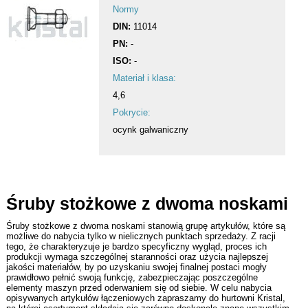
Normy
DIN:
11014
Ocynk ogniowy
PN:
-
Hurtownia wkrętów
ISO:
-
Materiał i klasa:
Blog
4,6
Pokrycie:
Kontakt
ocynk galwaniczny
pręty gwintowane
Śruby stożkowe z dwoma noskami
śruby
Śruby stożkowe z dwoma noskami stanowią grupę artykułów, które są
możliwe do nabycia tylko w nielicznych punktach sprzedaży. Z racji
nakrętki
tego, że charakteryzuje je bardzo specyficzny wygląd, proces ich
produkcji wymaga szczególnej staranności oraz użycia najlepszej
jakości materiałów, by po uzyskaniu swojej finalnej postaci mogły
podkładki
prawidłowo pełnić swoją funkcję, zabezpieczając poszczególne
elementy maszyn przed oderwaniem się od siebie. W celu nabycia
opisywanych artykułów łączeniowych zapraszamy do hurtowni Kristal,
śruby do połączeń sprężanych HV